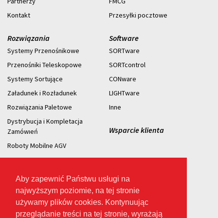
Partnerzy
FMCG
Kontakt
Przesyłki pocztowe
Rozwiązania
Software
Systemy Przenośnikowe
SORTware
Przenośniki Teleskopowe
SORTcontrol
Systemy Sortujące
CONware
Załadunek i Rozładunek
LIGHTware
Rozwiązania Paletowe
Inne
Dystrybucja i Kompletacja
Wsparcie klienta
Zamówıeń
Roboty Mobilne AGV
Aby zapewnić Państwu usługi na
najwyższym poziomie, na tej stronie
2026 © Prawo
używamy plików cookies. Kontynuując
Autorskie.
przeglądanie treści na tej stronie, wyrażają