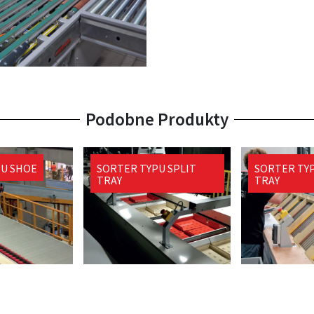
Podobne Produkty
PU SHOE
SORTER TYPU SPLIT
SORTER TYP
TRAY
TRAY