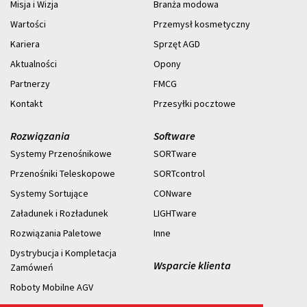
Misja i Wizja
Branża modowa
Wartości
Przemysł kosmetyczny
Kariera
Sprzęt AGD
Aktualności
Opony
Partnerzy
FMCG
Kontakt
Przesyłki pocztowe
Rozwiązania
Software
Systemy Przenośnikowe
SORTware
Przenośniki Teleskopowe
SORTcontrol
Systemy Sortujące
CONware
Załadunek i Rozładunek
LIGHTware
Rozwiązania Paletowe
Inne
Dystrybucja i Kompletacja
Wsparcie klienta
Zamówıeń
Roboty Mobilne AGV