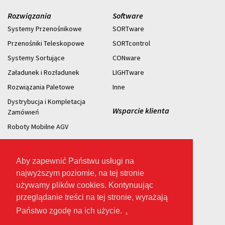
Rozwiązania
Software
Systemy Przenośnikowe
SORTware
Przenośniki Teleskopowe
SORTcontrol
Systemy Sortujące
CONware
Załadunek i Rozładunek
LIGHTware
Rozwiązania Paletowe
Inne
Dystrybucja i Kompletacja
Wsparcie klienta
Zamówıeń
Roboty Mobilne AGV
Aby zapewnić Państwu usługi na
najwyższym poziomie, na tej stronie
2026 © Prawo
używamy plików cookies. Kontynuując
Autorskie.
przeglądanie treści na tej stronie, wyrażają
Państwo zgodę na ich użycie.
.