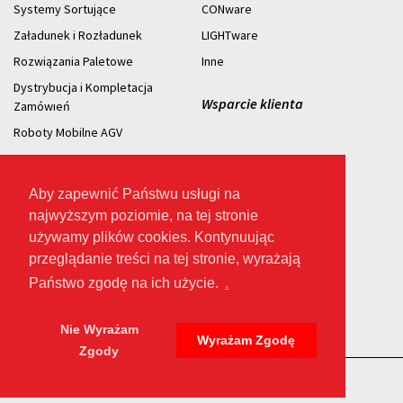
Systemy Sortujące
CONware
Załadunek i Rozładunek
LIGHTware
Rozwiązania Paletowe
Inne
Dystrybucja i Kompletacja
Wsparcie klienta
Zamówıeń
Roboty Mobilne AGV
Aby zapewnić Państwu usługi na
najwyższym poziomie, na tej stronie
2026 © Prawo
używamy plików cookies. Kontynuując
Autorskie.
przeglądanie treści na tej stronie, wyrażają
Państwo zgodę na ich użycie.
.
Nie Wyrażam
Wyrażam Zgodę
Zgody