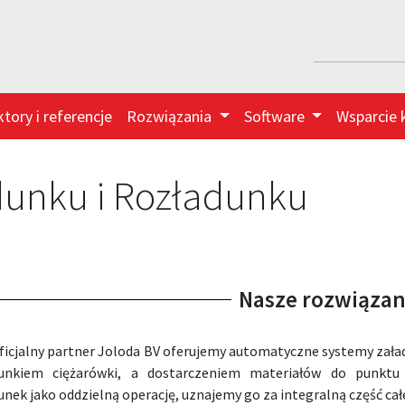
ktory i referencje
Rozwiązania
Software
Wsparcie 
dunku i Rozładunku
Nasze rozwiązan
ficjalny partner Joloda BV oferujemy automatyczne systemy załad
dunkiem ciężarówki, a dostarczeniem materiałów do punktu
unek jako oddzielną operację, uznajemy go za integralną część cał