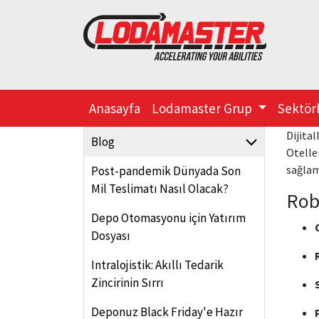
Anasayfa
Lodamaster Grup
Sektör
Dijita
Blog
Otelle
sağlam
Post-pandemik Dünyada Son
Mil Teslimatı Nasıl Olacak?
Rob
Depo Otomasyonu için Yatırım
Dosyası
Intralojistik: Akıllı Tedarik
Zincirinin Sırrı
Deponuz Black Friday'e Hazır