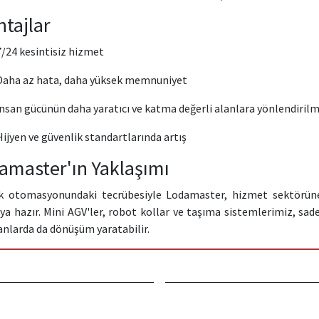
ntajlar
7/24 kesintisiz hizmet
Daha az hata, daha yüksek memnuniyet
İnsan gücünün daha yaratıcı ve katma değerli alanlara yönlendirilm
Hijyen ve güvenlik standartlarında artış
amaster'ın Yaklaşımı
ik otomasyonundaki tecrübesiyle Lodamaster, hizmet sektörüne 
a hazır. Mini AGV'ler, robot kollar ve taşıma sistemlerimiz, sad
lanlarda da dönüşüm yaratabilir.