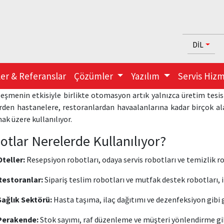
DİL
ler & Referanslar
Çözümler
Yazılım
Servis Hizm
lleşmenin etkisiyle birlikte otomasyon artık yalnızca üretim tesisl
rden hastanelere, restoranlardan havaalanlarına kadar birçok alan
ak üzere kullanılıyor.
otlar Nerelerde Kullanılıyor?
Oteller:
Resepsiyon robotları, odaya servis robotları ve temizlik ro
Restoranlar:
Sipariş teslim robotları ve mutfak destek robotları, i
Sağlık Sektörü:
Hasta taşıma, ilaç dağıtımı ve dezenfeksiyon gibi g
Perakende:
Stok sayımı, raf düzenleme ve müşteri yönlendirme gi